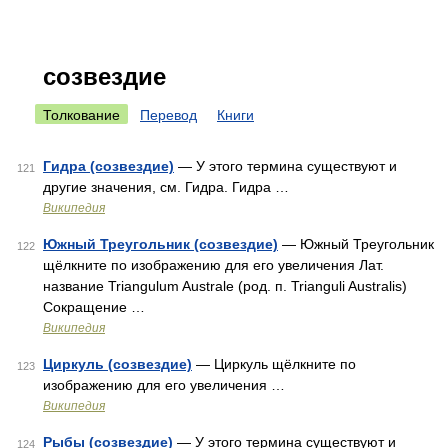
созвездие
Толкование
Перевод
Книги
Гидра (созвездие)
— У этого термина существуют и
121
другие значения, см. Гидра. Гидра …
Википедия
Южный Треугольник (созвездие)
— Южный Треугольник
122
щёлкните по изображению для его увеличения Лат.
название Triangulum Australe (род. п. Trianguli Australis)
Сокращение …
Википедия
Циркуль (созвездие)
— Циркуль щёлкните по
123
изображению для его увеличения …
Википедия
Рыбы (созвездие)
— У этого термина существуют и
124